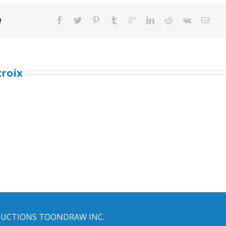
!
croix
UCTIONS TOONDRAW INC.