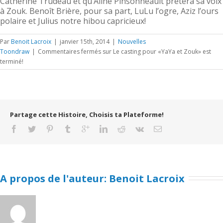
Catherine Trudeau et qu’Aline Pinsonneault prêtera sa voix
à Zouk. Benoît Brière, pour sa part, LuLu l’ogre, Aziz l’ours
polaire et Julius notre hibou capricieux!
Par
Benoit Lacroix
|
janvier 15th, 2014
|
Nouvelles
Toondraw
|
Commentaires fermés
sur Le casting pour «YaYa et Zouk» est
terminé!
Partage cette Histoire, Choisis ta Plateforme!
A propos de l'auteur: 
Benoit Lacroix